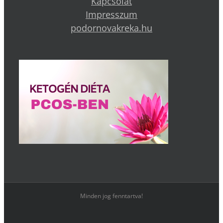
Kapcsolat
Impresszum
podornovakreka.hu
Minden jog fenntartva!