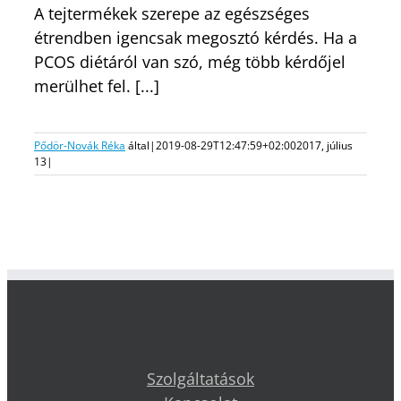
A tejtermékek szerepe az egészséges
étrendben igencsak megosztó kérdés. Ha a
PCOS diétáról van szó, még több kérdőjel
merülhet fel. [...]
Pődör-Novák Réka
által
|
2019-08-29T12:47:59+02:00
2017, július
13
|
Szolgáltatások