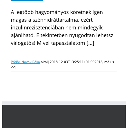
A legtöbb hagyományos köretnek igen
magas a szénhidráttartalma, ezért
inzulinrezisztenciában nem mindegyik
ajánlható. E tekintetben nyugodtan lehetsz
válogatós! Mivel tapasztalatom [...]
Pődör-Novák Réka
által
|
2018-12-03T13:25:11+01:00
2018, május
22
|