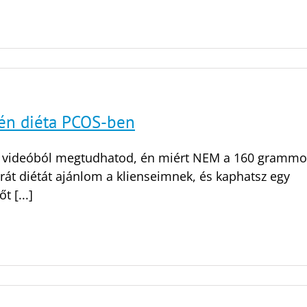
én diéta PCOS-ben
a videóból megtudhatod, én miért NEM a 160 grammo
rát diétát ajánlom a klienseimnek, és kaphatsz egy
t [...]