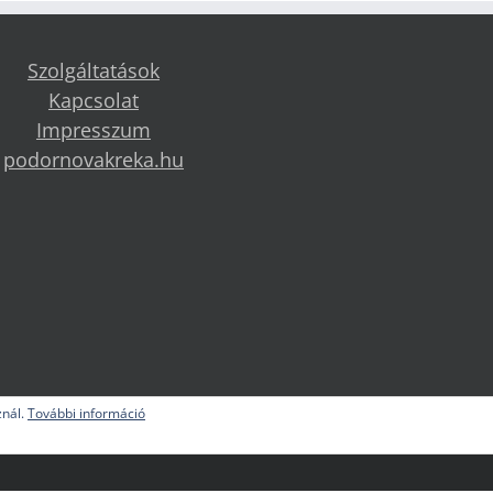
Szolgáltatások
Kapcsolat
Impresszum
podornovakreka.hu
znál.
További információ
en jog fenntartva!