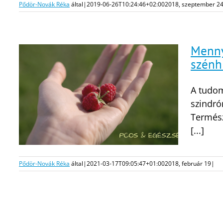
Pődör-Novák Réka
által
|
2019-06-26T10:24:46+02:00
2018, szeptember 2
Menny
szénhi
A tudom
szindró
Termész
[...]
Pődör-Novák Réka
által
|
2021-03-17T09:05:47+01:00
2018, február 19
|