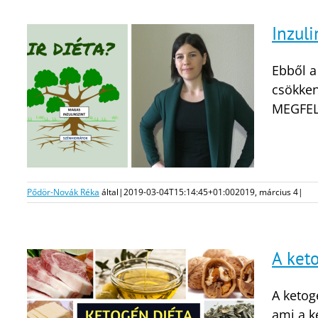
Inzuli
Ebből a
csökken
MEGFELE
Pődör-Novák Réka
által
|
2019-03-04T15:14:45+01:00
2019, március 4
|
A ket
A ketog
ami a k