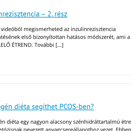
nrezisztencia – 2. rész
 videóból megismerheted az inzulinrezisztencia
tésének első bizonyítottan hatásos módszerét, ami a
LŐ ÉTREND. További [...]
ogén diéta segíthet PCOS-ben?
én diéta egy nagyon alacsony szénhidráttartalmú étr
etózisnak nevezett anyagcsereállapothoz vezet. Ebben