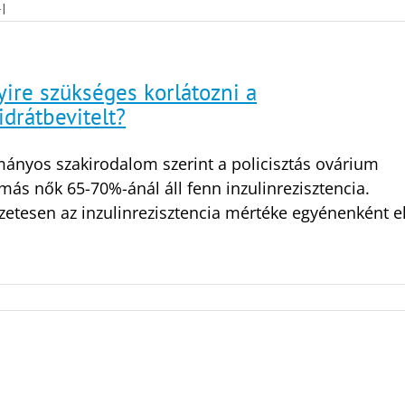
4
|
ire szükséges korlátozni a
drátbevitelt?
ányos szakirodalom szerint a policisztás ovárium
más nők 65-70%-ánál áll fenn inzulinrezisztencia.
etesen az inzulinrezisztencia mértéke egyénenként el