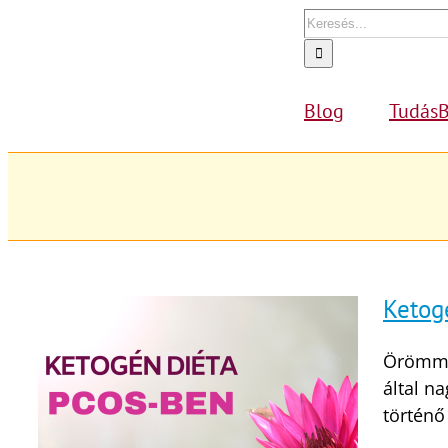
Kihagyás
Keresés...
Blog
TudásB
Ketog
Örömmel
által n
történő 