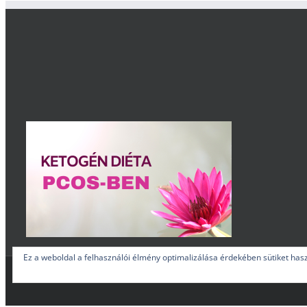
Ez a weboldal a felhasználói élmény optimalizálása érdekében sütiket has
Mind