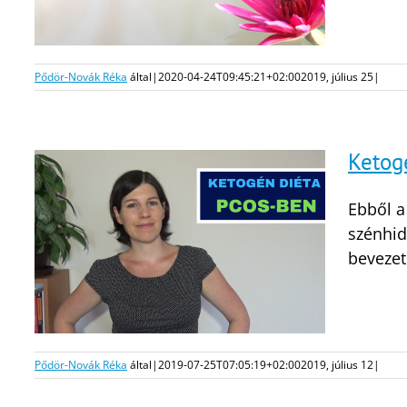
Pődör-Novák Réka
által
|
2020-04-24T09:45:21+02:00
2019, július 25
|
Ketog
Ebből 
szénhid
bevezető
Pődör-Novák Réka
által
|
2019-07-25T07:05:19+02:00
2019, július 12
|