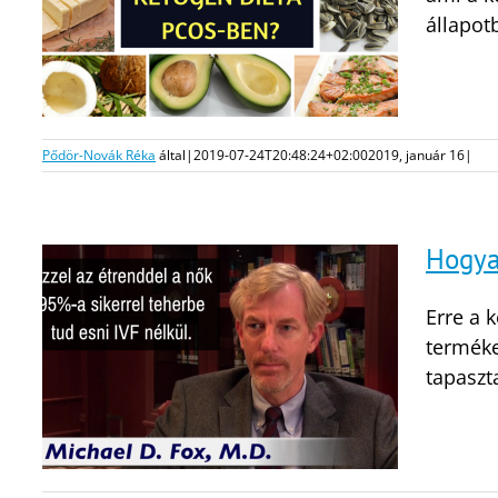
állapotb
Pődör-Novák Réka
által
|
2019-07-24T20:48:24+02:00
2019, január 16
|
Hogya
Erre a 
terméke
tapaszta