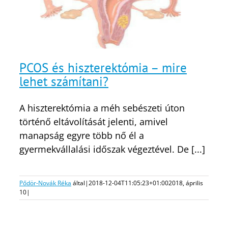
PCOS és hiszterektómia – mire
lehet számítani?
A hiszterektómia a méh sebészeti úton
történő eltávolítását jelenti, amivel
manapság egyre több nő él a
gyermekvállalási időszak végeztével. De [...]
Pődör-Novák Réka
által
|
2018-12-04T11:05:23+01:00
2018, április
10
|