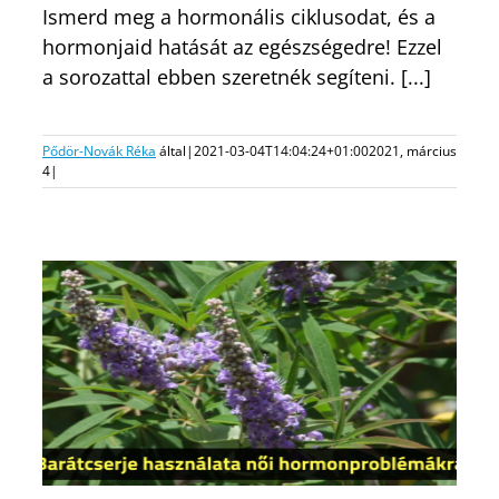
Ismerd meg a hormonális ciklusodat, és a
hormonjaid hatását az egészségedre! Ezzel
a sorozattal ebben szeretnék segíteni. [...]
Pődör-Novák Réka
által
|
2021-03-04T14:04:24+01:00
2021, március
4
|