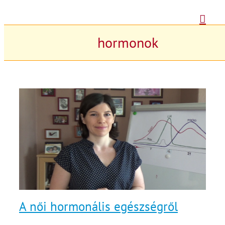
Kihagyás
hormonok
A női hormonális egészségről