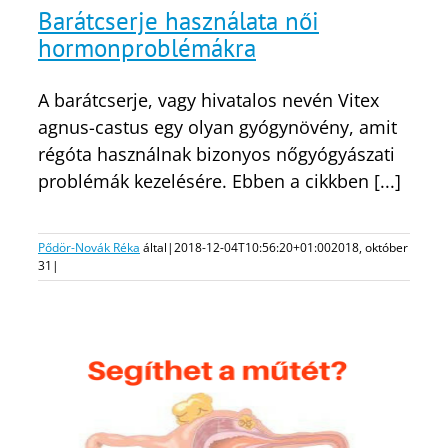
Barátcserje használata női
hormonproblémákra
A barátcserje, vagy hivatalos nevén Vitex
agnus-castus egy olyan gyógynövény, amit
régóta használnak bizonyos nőgyógyászati
problémák kezelésére. Ebben a cikkben [...]
Pődör-Novák Réka
által
|
2018-12-04T10:56:20+01:00
2018, október
31
|