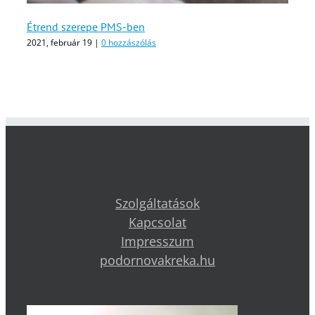
Étrend szerepe PMS-ben
2021, február 19
|
0 hozzászólás
Szolgáltatások
Kapcsolat
Impresszum
podornovakreka.hu