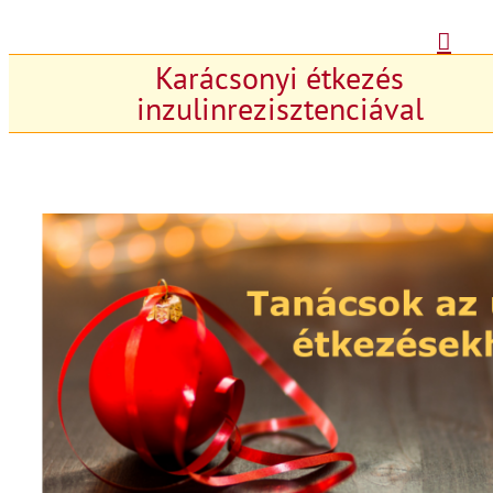
Kihagyás
Karácsonyi étkezés
inzulinrezisztenciával