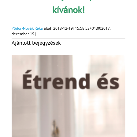
kívánok!
Pődör-Novák Réka
által
|
2018-12-19T15:58:53+01:00
2017,
december 19
|
Ajánlott bejegyzések