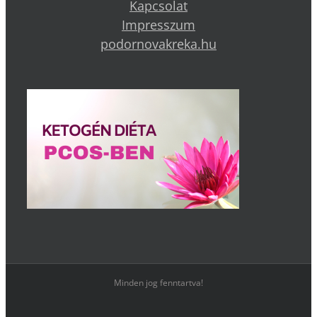
Kapcsolat
Impresszum
podornovakreka.hu
Minden jog fenntartva!