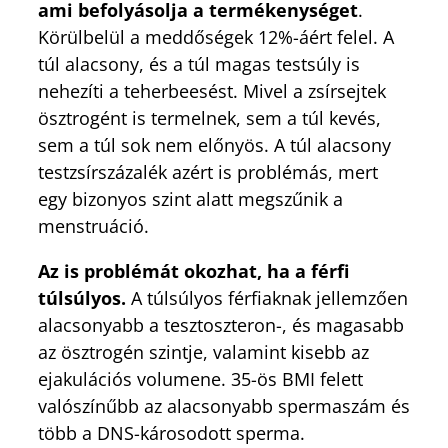
ami befolyásolja a termékenységet
.
Körülbelül a meddőségek 12%-áért felel. A
túl alacsony, és a túl magas testsúly is
nehezíti a teherbeesést. Mivel a zsírsejtek
ösztrogént is termelnek, sem a túl kevés,
sem a túl sok nem előnyös. A túl alacsony
testzsírszázalék azért is problémás, mert
egy bizonyos szint alatt megszűnik a
menstruáció.
Az is problémát okozhat, ha a férfi
túlsúlyos.
A túlsúlyos férfiaknak jellemzően
alacsonyabb a tesztoszteron-, és magasabb
az ösztrogén szintje, valamint kisebb az
ejakulációs volumene. 35-ös BMI felett
valószínűbb az alacsonyabb spermaszám és
több a DNS-károsodott sperma.