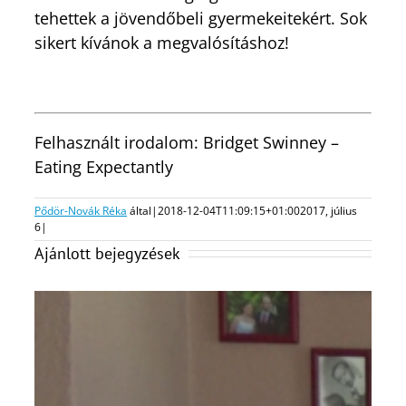
tehettek a jövendőbeli gyermekeitekért. Sok
sikert kívánok a megvalósításhoz!
Felhasznált irodalom: Bridget Swinney –
Eating Expectantly
Pődör-Novák Réka
által
|
2018-12-04T11:09:15+01:00
2017, július
6
|
Ajánlott bejegyzések